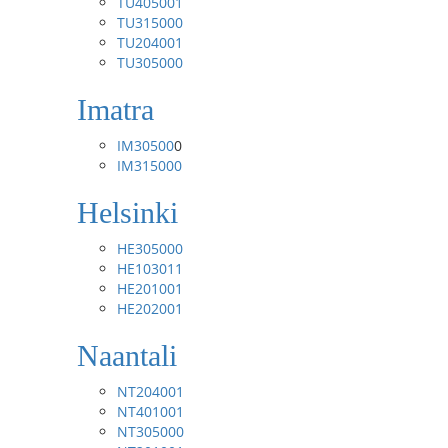
TU405001
TU315000
TU204001
TU305000
Imatra
IM30500
0
IM315000
Helsinki
HE305000
HE103011
HE201001
HE202001
Naantali
NT204001
NT401001
NT305000