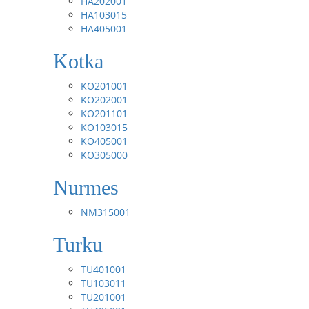
HA202001
HA103015
HA405001
Kotka
KO201001
KO202001
KO201101
KO103015
KO405001
KO305000
Nurmes
NM315001
Turku
TU401001
TU103011
TU201001