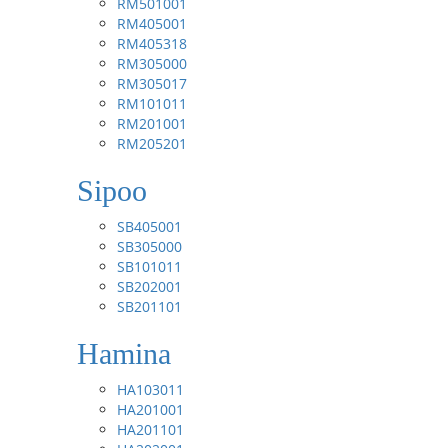
RM501001
RM405001
RM405318
RM305000
RM305017
RM101011
RM201001
RM205201
Sipoo
SB405001
SB305000
SB101011
SB202001
SB201101
Hamina
HA103011
HA201001
HA201101