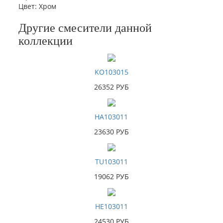
Цвет
:
Хром
Другие смесители данной
коллекции
KO103015
26352 РУБ
HA103011
23630 РУБ
TU103011
19062 РУБ
HE103011
24530 РУБ