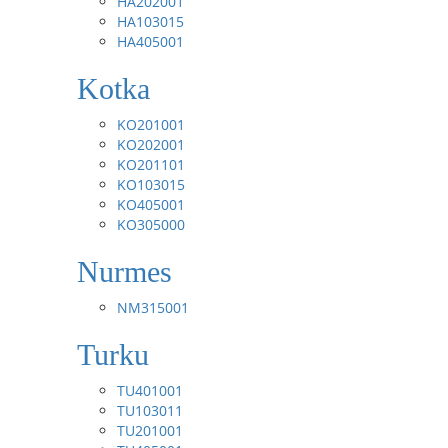
HA202001
HA103015
HA405001
Kotka
KO201001
KO202001
KO201101
KO103015
KO405001
KO305000
Nurmes
NM315001
Turku
TU401001
TU103011
TU201001