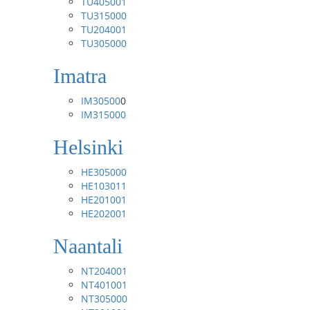
TU405001
TU315000
TU204001
TU305000
Imatra
IM30500
0
IM315000
Helsinki
HE305000
HE103011
HE201001
HE202001
Naantali
NT204001
NT401001
NT305000