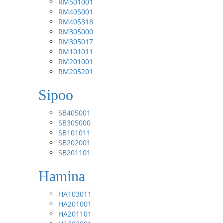
RM501001
RM405001
RM405318
RM305000
RM305017
RM101011
RM201001
RM205201
Sipoo
SB405001
SB305000
SB101011
SB202001
SB201101
Hamina
HA103011
HA201001
HA201101