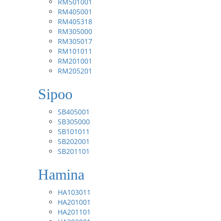
RM501001
RM405001
RM405318
RM305000
RM305017
RM101011
RM201001
RM205201
Sipoo
SB405001
SB305000
SB101011
SB202001
SB201101
Hamina
HA103011
HA201001
HA201101