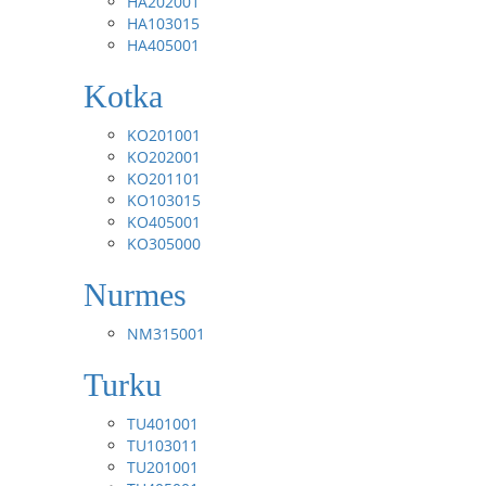
HA202001
HA103015
HA405001
Kotka
KO201001
KO202001
KO201101
KO103015
KO405001
KO305000
Nurmes
NM315001
Turku
TU401001
TU103011
TU201001