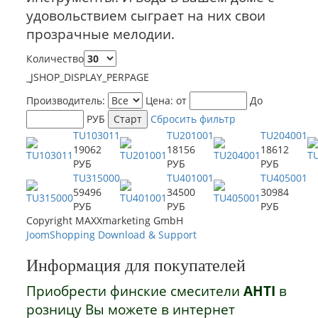
удовольствием сыграет на них свои
прозрачные мелодии.
Количество
_JSHOP_DISPLAY_PERPAGE
Производитель:
Цена:
от
До
РУБ
Сбросить фильтр
TU103011
TU201001
TU204001
19062
18156
18612
РУБ
РУБ
РУБ
TU315000
TU401001
TU405001
59496
34500
30984
РУБ
РУБ
РУБ
Copyright MAXXmarketing GmbH
JoomShopping Download & Support
Информация для покупателей
Приобрести финские смесители
AHTI
в
розницу Вы можете в интернет