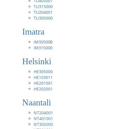
TU405001
TU315000
TU204001
TU305000
Imatra
IM30500
0
IM315000
Helsinki
HE305000
HE103011
HE201001
HE202001
Naantali
NT204001
NT401001
NT305000