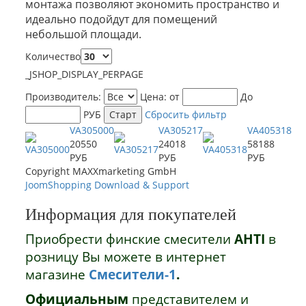
монтажа позволяют экономить пространство и
идеально подойдут для помещений
небольшой площади.
Количество
_JSHOP_DISPLAY_PERPAGE
Производитель:
Цена:
от
До
РУБ
Сбросить фильтр
VA305000
VA305217
VA405318
20550
24018
58188
РУБ
РУБ
РУБ
Copyright MAXXmarketing GmbH
JoomShopping Download & Support
Информация для покупателей
Приобрести финские смесители
AHTI
в
розницу Вы можете в интернет
магазине
Смесители-1
.
Официальным
представителем и