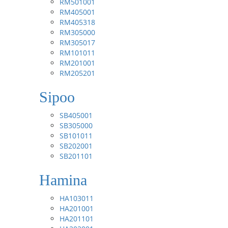
RM501001
RM405001
RM405318
RM305000
RM305017
RM101011
RM201001
RM205201
Sipoo
SB405001
SB305000
SB101011
SB202001
SB201101
Hamina
HA103011
HA201001
HA201101