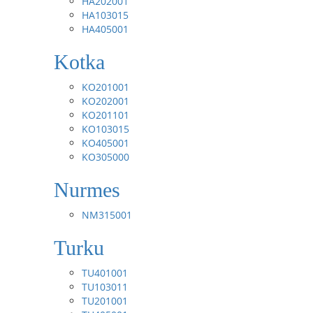
HA202001
HA103015
HA405001
Kotka
KO201001
KO202001
KO201101
KO103015
KO405001
KO305000
Nurmes
NM315001
Turku
TU401001
TU103011
TU201001