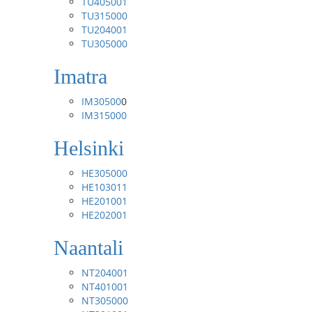
TU405001
TU315000
TU204001
TU305000
Imatra
IM30500
0
IM315000
Helsinki
HE305000
HE103011
HE201001
HE202001
Naantali
NT204001
NT401001
NT305000